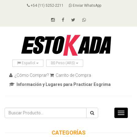
+54 (11) 5252-2211
Enviar WhatsApp
Español
Peso (ARS)
¿Cómo Comprar?
Carrito de Compra
Información y Lugares para Practicar Esgrima
Toggle
navigati
CATEGORÍAS