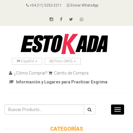
+54 (11) 5252-2211
Enviar WhatsApp
Español
Peso (ARS)
¿Cómo Comprar?
Carrito de Compra
Información y Lugares para Practicar Esgrima
Toggle
navigati
CATEGORÍAS