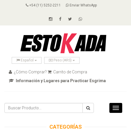
+54 (11) 5252-2211
Enviar WhatsApp
Español
Peso (ARS)
¿Cómo Comprar?
Carrito de Compra
Información y Lugares para Practicar Esgrima
Toggle
navigati
CATEGORÍAS