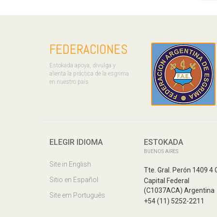
FEDERACIONES
Estokada apoya, divulga y
alienta la práctica de la esgrima
en nuestro país.
ELEGIR IDIOMA
ESTOKADA
BUENOS AIRES
Site in English
Tte. Gral. Perón 1409 4 
Sitio en Español
Capital Federal
(C1037ACA) Argentina
Site em Português
+54 (11) 5252-2211