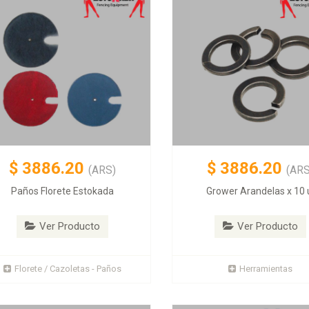
$
3886.20
$
3886.20
(ARS)
(ARS
Paños Florete Estokada
Grower Arandelas x 10 
Ver Producto
Ver Producto
Florete / Cazoletas - Paños
Herramientas