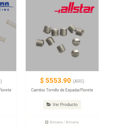
$
5553.90
)
(ARS)
lorete
Cambio Tornillo de Espada/Florete
Ver Producto
Armeria / Armeria