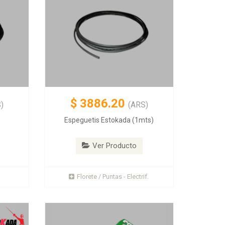
$
3886.20
)
(ARS)
Espeguetis Estokada (1mts)
Ver Producto
Florete / Puntas - Electrif.