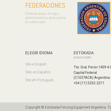
FEDERACIONES
Estokada apoya, divulga y
alienta la práctica de la esgrima
en nuestro país.
ELEGIR IDIOMA
ESTOKADA
BUENOS AIRES
Site in English
Tte. Gral. Perón 1409 4 
Sitio en Español
Capital Federal
(C1037ACA) Argentina
Site em Português
+54 (11) 5252-2211
Copyright © Estokada Fencing Equipment Argentina. T