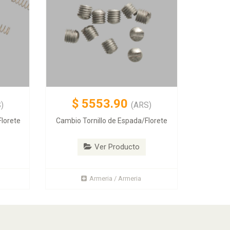
$
5553.90
)
(ARS)
lorete
Cambio Tornillo de Espada/Florete
Ver Producto
Armeria / Armeria