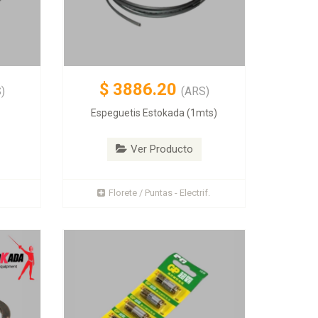
$
3886.20
)
(ARS)
Espeguetis Estokada (1mts)
Ver Producto
Florete / Puntas - Electrif.