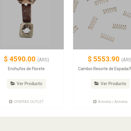
$
4590.00
$
5553.90
(ARS)
(ARS
Enchufes de Florete
Cambio Resorte de Espada/F
Ver Producto
Ver Producto
OFERTAS OUTLET
Armeria / Armeria