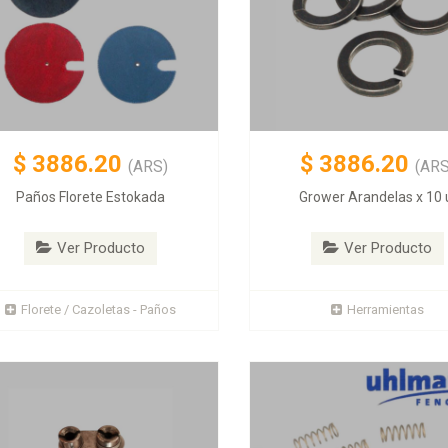
$
3886.20
$
3886.20
(ARS)
(ARS
Paños Florete Estokada
Grower Arandelas x 10 
Ver Producto
Ver Producto
Florete / Cazoletas - Paños
Herramientas