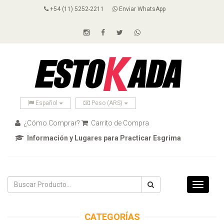
+54 (11) 5252-2211
Enviar WhatsApp
Español
Peso (ARS)
¿Cómo Comprar?
Carrito de Compra
Información y Lugares para Practicar Esgrima
Toggle
navigati
CATEGORÍAS