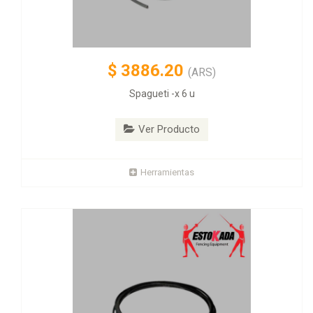
$
3886.20
(ARS)
Spagueti -x 6 u
Ver Producto
Herramientas