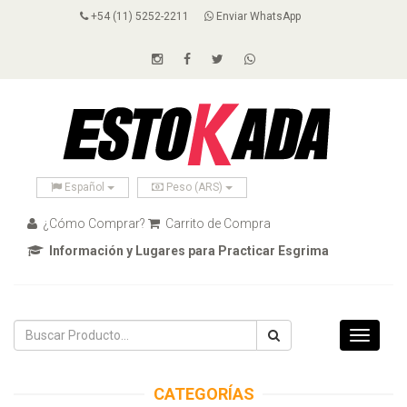
+54 (11) 5252-2211
Enviar WhatsApp
Español
Peso (ARS)
¿Cómo Comprar?
Carrito de Compra
Información y Lugares para Practicar Esgrima
Toggle
navigati
CATEGORÍAS