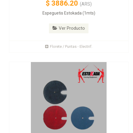
$
3886.20
(ARS)
Espeguetis Estokada (1mts)
Ver Producto
Florete / Puntas - Electrif.