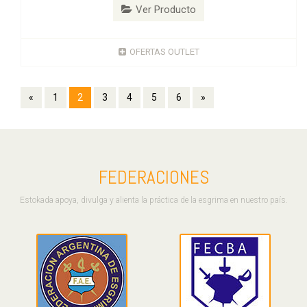
Ver Producto
OFERTAS OUTLET
«
1
2
3
4
5
6
»
FEDERACIONES
Estokada apoya, divulga y alienta la práctica de la esgrima en nuestro país.