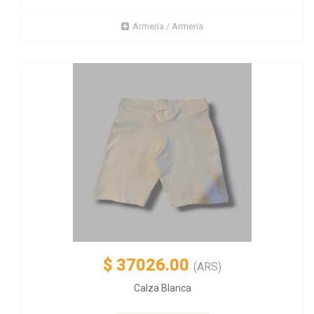
Armeria / Armeria
$
37026.00
(ARS)
Calza Blanca