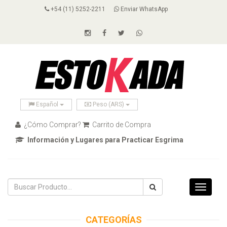
+54 (11) 5252-2211
Enviar WhatsApp
Español
Peso (ARS)
¿Cómo Comprar?
Carrito de Compra
Información y Lugares para Practicar Esgrima
Toggle
navigati
CATEGORÍAS