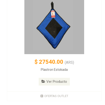
$
27540.00
(ARS)
Plastron Estokada
Ver Producto
OFERTAS OUTLET