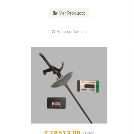
Ver Producto
Armeria / Armeria
$
18513.00