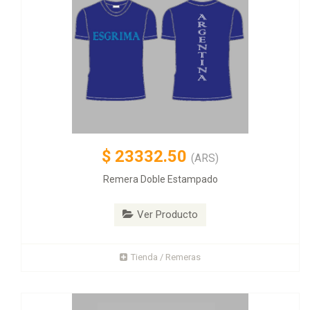
$
23332.50
(ARS)
Remera Doble Estampado
Ver Producto
Tienda / Remeras